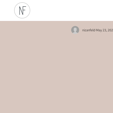
nizanfeld
May 23, 20