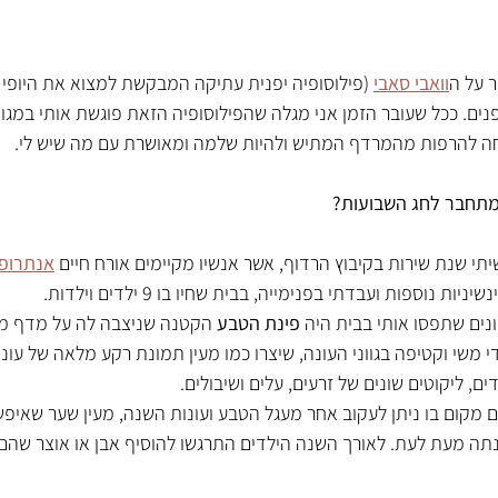
 על ה
וואבי סאבי
(פילוסופיה יפנית עתיקה המבקשת למצוא את היופי 
ים. ככל שעובר הזמן אני מגלה שהפילוסופיה הזאת פוגשת אותי במגוון
ה להרפות מהמרדף המתיש ולהיות שלמה ומאושרת עם מה שיש לי.
מתחבר לחג השבועות?
יתי שנת שירות בקיבוץ הרדוף, אשר אנשיו מקיימים אורח חיים 
אנתרופו
ות נוספות ועבדתי בפנימייה, בבית שחיו בו 9 ילדים וילדות. 
ים שתפסו אותי בבית היה 
פינת הטבע
 הקטנה שניצבה לה על מדף מע
 משי וקטיפה בגווני העונה, שיצרו כמו מעין תמונת רקע מלאה של עונת
ים, ליקוטים שונים של זרעים, עלים ושיבולים.
ם מקום בו ניתן לעקוב אחר מעגל הטבע ועונות השנה, מעין שער שאיפש
ה מעת לעת. לאורך השנה הילדים התרגשו להוסיף אבן או אוצר שהם 