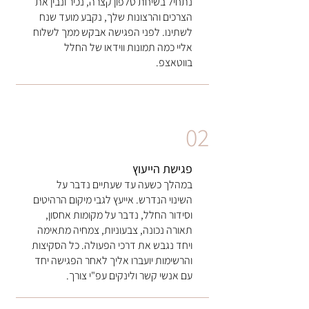
נתחיל בשיחת טלפון קצרה, נכיר ונבין את
הצרכים והרצונות שלך, נקבע מועד שנח
לשתינו. לפני הפגישה אבקש ממך לשלוח
אליי כמה תמונות ווידאו של החלל
בווטאצפ.
02
פגישת הייעוץ
במה
לך כשעה עד שעתיים נדבר על
השינוי הנדרש. אייעץ לגבי מיקום הרהיטים
וסידור החלל, נדבר על מקומות אחסון,
תאורה נכונה, צבעוניות, צמחיה מתאימה
ויחד נגבש את דרכי הפעולה. כל הסקיצות
והרשימות יועברו אליך לאחר הפגישה יחד
עם אנשי קשר ולינקים עפ"י צורך.